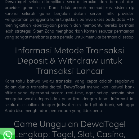
DewaTogel
selalu ditampilkan secara terbuka dan berasal dari
provider game resmi. Kami tidak pernah memodifikasi sistem rtp
karena seluruh game berjalan dalam server milik provider.
Pengalaman pengguna kami tunjukkan bahwa akses pada data RTP
meningkatkan kepercayaan pemain dan membantu mereka bermain
lebih strategis. Sitem Zona menghadirkan Konten seputar permainan
yang sangat membantu para pemula untuk memulai bermain di setiap
Informasi Metode Transaksi
Deposit & Withdraw untuk
Transaksi Lancar
Kami tahu bahwa waktu transaksi yang cepat adalah segalanya
dalam dunia transaksi digital. DewaTogel menyajikan jadwal bank
offline yang diperbarui secara real-time, agar setiap pemain bisa
mengatur waktu deposit dan penarikan dengan tepat. Informasi ini
selalu disesuaikan dengan jadwal resmi dari pihak bank, sehingga
Anda bisa menghindari penundaan yang tidak perlu.
Game Unggulan DewaTogel
Lengkap: Togel, Slot, Casino,